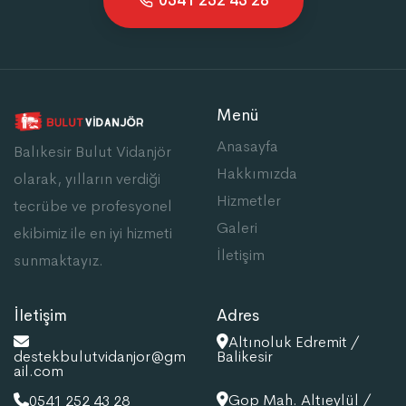
0541 252 43 28
Menü
Anasayfa
Balıkesir Bulut Vidanjör
Hakkımızda
olarak, yılların verdiği
Hizmetler
tecrübe ve profesyonel
Galeri
ekibimiz ile en iyi hizmeti
İletişim
sunmaktayız.
İletişim
Adres
Altınoluk Edremit /
destekbulutvidanjor@gm
Balikesir
ail.com
Gop Mah. Altıeylül /
0541 252 43 28